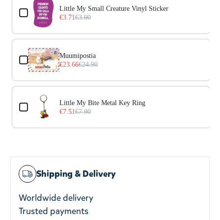
Little My Small Creature Vinyl Sticker
€3.71
€3.90
Muumipostia
€23.66
€24.90
Little My Bite Metal Key Ring
€7.51
€7.90
Shipping & Delivery
Worldwide delivery
Trusted payments