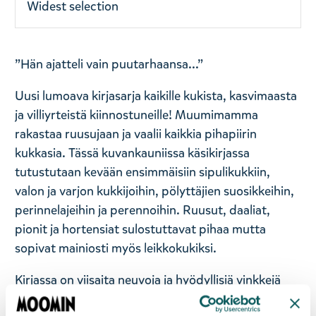
Widest selection
”Hän ajatteli vain puutarhaansa...”
Uusi lumoava kirjasarja kaikille kukista, kasvimaasta
ja villiyrteistä kiinnostuneille! Muumimamma
rakastaa ruusujaan ja vaalii kaikkia pihapiirin
kukkasia. Tässä kuvankauniissa käsikirjassa
tutustutaan kevään ensimmäisiin sipulikukkiin,
valon ja varjon kukkijoihin, pölyttäjien suosikkeihin,
perinnelajeihin ja perennoihin. Ruusut, daaliat,
pionit ja hortensiat sulostuttavat pihaa mutta
sopivat mainiosti myös leikkokukiksi.
Kirjassa on viisaita neuvoja ja hyödyllisiä vinkkejä
kukkien kasvattamisesta ja kukkatarhan