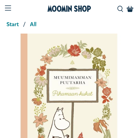
Moomin Shop
Start
All
Product media