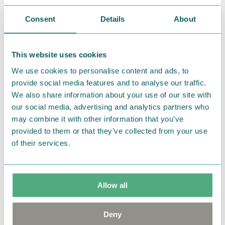
perustamisesta. Muumimamman ote
puutarhanhoitoon on lempeä, ja aina on myös lupa
Consent
Details
About
vain haaveilla puutarhasta. Sarjan seuraavissa
osissa perustetaan kasvimaa ja kerätään villiyrttejä.
This website uses cookies
Johanna Vireaho on pihaan ja puutarhaan
We use cookies to personalise content and ads, to
erikoistunut toimittaja. Hän on kirjoittanut lukuisia
provide social media features and to analyse our traffic.
puutarhanhoitoon ja kasveihin liittyviä tietokirjoja
We also share information about your use of our site with
sekä artikkeleita eri aikakaus- ja puutarhalehtiin.
our social media, advertising and analytics partners who
Anni Pöyhtäri on kuvittaja ja graafinen suunnittelija,
may combine it with other information that you’ve
provided to them or that they’ve collected from your use
jonka upeat nelivärikuvat ovat tuttuja myös kiitosta
of their services.
keränneestä Muumi luonto -sarjasta sekä
lehtikuvituksista.
Language: Finnish
Allow all
Language: Finnish.
Deny