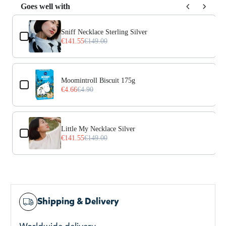
Goes well with
Use the Previous and Next buttons to navigate through prod
Sniff Necklace Sterling Silver
€141.55
€149.00
Moomintroll Biscuit 175g
€4.66
€4.90
Little My Necklace Silver
€141.55
€149.00
Shipping & Delivery