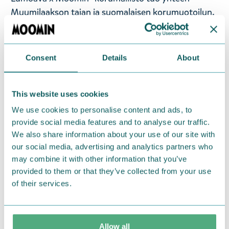
Muumilaakson taian ja suomalaisen korumuotoilun.
Malliston koruihin on ikuistettu rakastetuimpia
Muumihahmoja ja tunteikkaita Muumihetkiä.
Lumoava x Moomin -koruissa kierrätetty jalometalli
Consent
Details
About
saa uuden muodon ja elämän samalla kun Tove
Janssonin alkuperäiskuvitukset muuttuvat todeksi
kultaseppien käsissä, maailman pohjoisimmassa
This website uses cookies
korutehtaassa Kuopiossa. Hopeakoruissa käytetään
We use cookies to personalise content and ads, to
93-prosenttisesti kierrätettyä hopeaa ja
provide social media features and to analyse our traffic.
We also share information about your use of our site with
kultakoruissa 99-prosenttisesti kierrätettyä kultaa.
our social media, advertising and analytics partners who
Korkealaatuiset Muumi-korut sopivat kaikenikäisille
may combine it with other information that you’ve
provided to them or that they’ve collected from your use
Muumi-faneille. Tämä ihastuttava Muumipeikko-
of their services.
riipus on pakattu tyylikkääseen lahjarasiaan. Koko:
10 x 18 mm. Ketjun pituus säädettävissä 42/45 cm.
Hopeaa.
Allow all