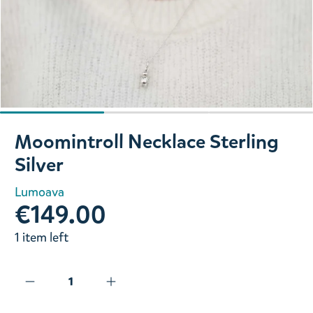
Slide 1 of 3
Moomintroll Necklace Sterling
Silver
Lumoava
€149.00
1 item left