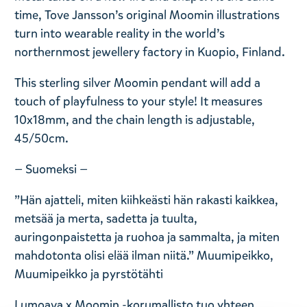
time, Tove Jansson’s original Moomin illustrations
turn into wearable reality in the world’s
northernmost jewellery factory in Kuopio, Finland.
This sterling silver Moomin pendant will add a
touch of playfulness to your style! It measures
10x18mm, and the chain length is adjustable,
45/50cm.
— Suomeksi —
”Hän ajatteli, miten kiihkeästi hän rakasti kaikkea,
metsää ja merta, sadetta ja tuulta,
auringonpaistetta ja ruohoa ja sammalta, ja miten
mahdotonta olisi elää ilman niitä.” Muumipeikko,
Muumipeikko ja pyrstötähti
Lumoava x Moomin -korumallisto tuo yhteen