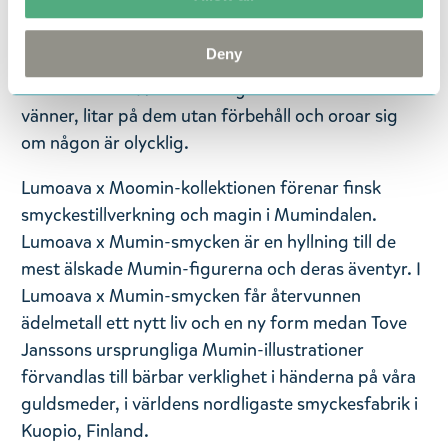
— På svenska —
Deny
Mumintrollet är en glad varelse som blir upphetsad
av allt han ser. Han är alltid glad att vara med sina
vänner, litar på dem utan förbehåll och oroar sig
om någon är olycklig.
Lumoava x Moomin-kollektionen förenar finsk
smyckestillverkning och magin i Mumindalen.
Lumoava x Mumin-smycken är en hyllning till de
mest älskade Mumin-figurerna och deras äventyr. I
Lumoava x Mumin-smycken får återvunnen
ädelmetall ett nytt liv och en ny form medan Tove
Janssons ursprungliga Mumin-illustrationer
förvandlas till bärbar verklighet i händerna på våra
guldsmeder, i världens nordligaste smyckesfabrik i
Kuopio, Finland.