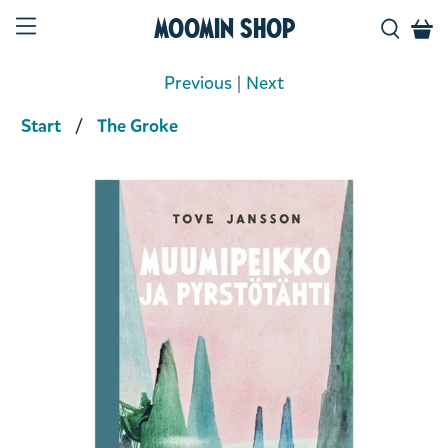
Moomin Shop
Previous
|
Next
Start
The Groke
Product media