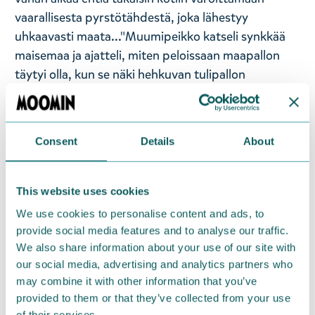
vaarallisesta pyrstötähdestä, joka lähestyy
uhkaavasti maata..."Muumipeikko katseli synkkää
maisemaa ja ajatteli, miten peloissaan maapallon
täytyi olla, kun se näki hehkuvan tulipallon
lähestyvän. Hän ajatteli miten kiihkeästi hän rakasti
kaikkea, metsää ja merta, sadetta ja tuulta,
auringonpaistetta ja ruohoa ja sammalta, ja miten
Consent
Details
About
mahdotonta olisi elää ilman niitä. Mutta sitten hän
ajatteli: kyllä äiti tietää, miten kaiken voi pelastaa."
This website uses cookies
Language: Finnish.,
We use cookies to personalise content and ads, to
provide social media features and to analyse our traffic.
Return Policy
We also share information about your use of our site with
We hope that you are delighted with the Moomin
our social media, advertising and analytics partners who
products that you have ordered. If, however, any
may combine it with other information that you’ve
provided to them or that they’ve collected from your use
items supplied by us did not suit your needs and
of their services.