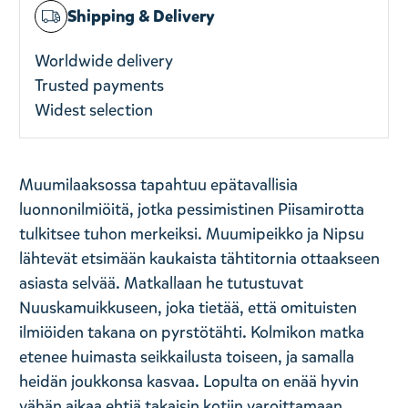
Shipping & Delivery
Worldwide delivery
Trusted payments
Widest selection
Muumilaaksossa tapahtuu epätavallisia
luonnonilmiöitä, jotka pessimistinen Piisamirotta
tulkitsee tuhon merkeiksi. Muumipeikko ja Nipsu
lähtevät etsimään kaukaista tähtitornia ottaakseen
asiasta selvää. Matkallaan he tutustuvat
Nuuskamuikkuseen, joka tietää, että omituisten
ilmiöiden takana on pyrstötähti. Kolmikon matka
etenee huimasta seikkailusta toiseen, ja samalla
heidän joukkonsa kasvaa. Lopulta on enää hyvin
vähän aikaa ehtiä takaisin kotiin varoittamaan