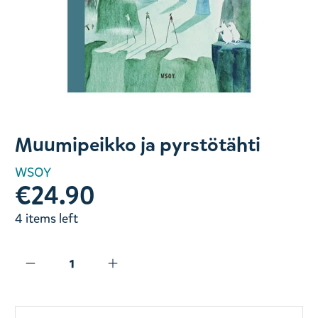
Slide 1 of 1
Muumipeikko ja pyrstötähti
WSOY
€24.90
4 items left